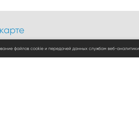
карте
еченская, 93 А
ул. Ипподромная, 29
ование файлов cookie и передачей данных службам веб-аналитики
55-17-78, 37-51-14, 55-09-20
+7 (3812) 37-71-78, 66-60
011@yandex.ru
sibinstr2012@yandex.ru
055@yandex.ru
sibinstr2018@yandex.ru
 в обработке ПД
 в отношении файлов