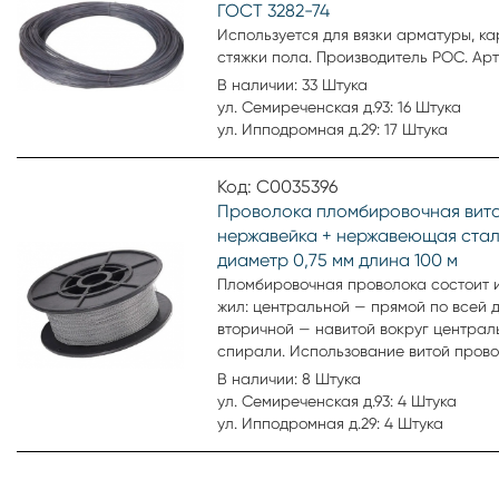
ГОСТ 3282-74
Используется для вязки арматуры, ка
стяжки пола. Производитель РОС. Ар
В наличии: 33 Штука
ул. Семиреченская д.93: 16 Штука
ул. Ипподромная д.29: 17 Штука
Код: С0035396
Проволока пломбировочная вит
нержавейка + нержавеющая ста
диаметр 0,75 мм длина 100 м
Пломбировочная проволока состоит и
жил: центральной — прямой по всей д
вторичной — навитой вокруг централ
спирали. Использование витой пров
повышает степень защиты опломбир
В наличии: 8 Штука
предмета от несанкционированного 
ул. Семиреченская д.93: 4 Штука
ул. Ипподромная д.29: 4 Штука