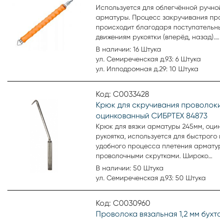
Используется для облегчённой ручно
арматуры. Процесс закручивания пр
происходит благодаря поступательн
движениям рукоятки (вперёд, назад).
Инструмент облегчающий процесс с
В наличии: 16 Штука
арматуры. Крюк имеет резиновую руч
ул. Семиреченская д.93: 6 Штука
рельефной поверхностью - для удобс
ул. Ипподромная д.29: 10 Штука
работе. Отличается простотой в исп
и применяется при диаметре проволо
Код: С0033428
3,5 мм. Технические характеристики
Крюк для скручивания проволоки
рукояти резина. Масса 0,36 кг. Произ
оцинкованный СИБРТЕХ 84873
SPARTA. Артикул 848805.
Крюк для вязки арматуры 245мм, оци
рукоятка, используется для быстрого 
удобного процесса плетения армату
проволочными скрутками. Широко
распространен для использования в
В наличии: 50 Штука
строительства, производства армат
ул. Семиреченская д.93: 50 Штука
сеток и каркасов для ЖБИ.
Код: С0030960
Проволока вязальная 1,2 мм бухта