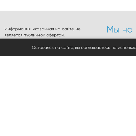
Мы на 
Информация, указанная на сайте, не
является публичной офертой.
Информация о технических
ул. Семир
характеристиках товаров, указанная на
Оставаясь на сайте, вы соглашаетесь на использ
сайте, может быть изменена
+7 (3812) 
производителем в одностороннем
sibinstr2
порядке. Изображения товаров на
sibinstr2
фотографиях, представленных в каталоге
Политика
на сайте, могут отличаться от
Политика
оригиналов. Наличие и цены в магазине
cookie
указано на начало дня.