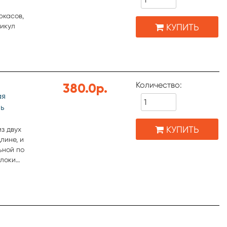
ркасов,
КУПИТЬ
тикул
Количество:
380.0р.
ая
ль
КУПИТЬ
з двух
лине, и
ьной по
олоки
ованного
доступа.