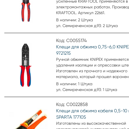
усиленные KRAFTOOL применяются в
электромонтажных работах. Произво
KRAFTOOL. Артикул 22661.
В наличии: 2 Штука
ул. Семиреченская д.93: 2 Штука
Код: С0055174
Клещи для обжима 0,75-6,0 KNIPE
9721215
Ручной обжимник KNIPEX применяется
удаления изоляции и опрессовки ште
Изготовлен из прочного и надежного
материала, который прошел воронен
увеличения срока службы. Опрессов
В наличии: 1 Штука
производится в диапазоне от 0.5 до 2.
ул. Семиреченская д.93: 1 Штука
Пластмассовые чехлы на рукоятках
способствуют удобству в работе.
Код: С0022858
Клещи для обжима кабеля 0,5-10
SPARTA 177105
Изготовлены из высококачественной