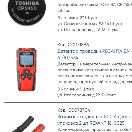
Батарейка литиевая TOSHIBA CR2450
3В, 1шт
В наличии: 27 Штука
ул. Семиреченская д.93: 14 Штука
ул. Ипподромная д.29: 13 Штука
Код: С0071886
Детектор проводки РЕСАНТА ДМ
61/10/534
Детектор - измерительный инструмен
предназначен для поиска в стенах, п
полах металлов черных и цветных ме
например, арматурной стали, дерев
балок, а также электрокабелей под
В наличии: 1 Штука
напряжением. Прибор оснащен функ
ул. Ипподромная д.29: 1 Штука
калибровки, имеет звуковую и графи
индикацию.
Код: С0078704
Зажим крокодил ток 500 А длина
упаковка 2 шт REXANT 16-0025
Зажим-крокодил представляет собой