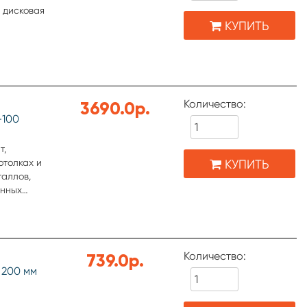
 дисковая
КУПИТЬ
Количество:
3690.0р.
-100
т,
КУПИТЬ
отолках и
таллов,
янных
цией
ческую
Количество:
739.0р.
 200 мм