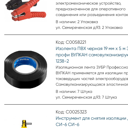
электромеханическое устройство,
предназначенное для оперативного
соединения или разъединения конта
проводов при выполнении измерител
В наличии: 2 Упаковка
работ или монтажа электрических и
ул. Семиреченская д.93: 2 Упаковка
слаботочных сетей.
Код: С0058221
Изолента ПВХ черная 19 мм х 5 м 
профи ВУЛКАН самовулканизир
1238-2
Изоляционная лента ЗУБР Професси
ВУЛКАН применяется для изоляции п
токоведущих частей электрооборудо
Самовулканизирующаяся эластичная
отлично приклеивается и не горит.
В наличии: 7 Штука
Изготавливается на основе необраб
ул. Семиреченская д.93: 7 Штука
каучука без нанесения клеевого сост
пропускает влагу, электроток, не заг
Код: С0025323
имеет широкий температурный диап
Инструмент для снятия изоляции 
использования до 70 градусов.
СИ-6 СИ-6