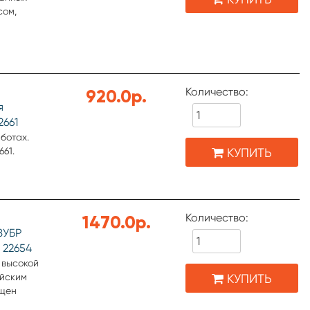
сом,
я пружина
альная
еля.
Количество:
920.0р.
я
2661
ботах.
КУПИТЬ
61.
Количество:
1470.0р.
ЗУБР
 22654
 высокой
КУПИТЬ
ейским
ащен