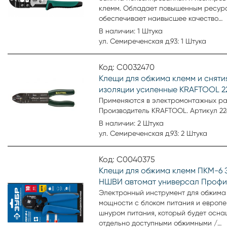
клемм. Обладает повышенным ресур
обеспечивает наивысшее качество
электромонтажных работ. Возвратна
В наличии: 1 Штука
увеличивает скорость работы.Специ
ул. Семиреченская д.93: 1 Штука
двойная заточка для чистого реза каб
Код: С0032470
Клещи для обжима клемм и сняти
изоляции усиленные KRAFTOOL 2
Применяются в электромонтажных ра
Производитель KRAFTOOL. Артикул 226
В наличии: 2 Штука
ул. Семиреченская д.93: 2 Штука
Код: С0040375
Клещи для обжима клемм ПКМ-6 
НШВИ автомат универсал Профи
Электронный инструмент для обжима
мощности с блоком питания и европ
шнуром питания, который будет осн
отдельно доступными обжимными /