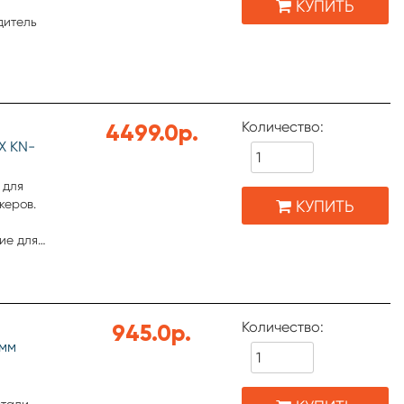
КУПИТЬ
дитель
Количество:
4499.0р.
X KN-
 для
КУПИТЬ
керов.
ие для
ка
5 кв. мм.
Количество:
945.0р.
 мм