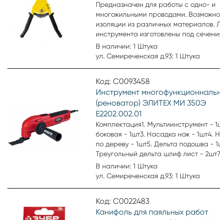
Предназначен для работы с одно- и
многожильными проводами. Возможно
изоляции из различных материалов. 
инструмента изготовлены под сечени
российских проводов. В комплекте
В наличии: 1 Штука
поставляется ограничитель провода.
ул. Семиреченская д.93: 1 Штука
данного устройства изготовлены из
инструментальной стали. Технически
Код: С0093458
характеристики: Регулировка глубины
Инструмент многофункционналь
Регулировка диаметра реза нет.
(реноватор) ЭЛИТЕХ МИ 350Э
Электроизолированный (VDE) нет. Дл
коаксиальных кабелей нет. Max сече
E2202.002.01
провода 6 мм2. Минимальное сечени
Комплектация1. Мультиинструмент - 1ш
0,75 мм2. Сменные ножи нет. Чехлы-р
боковая - 1шт3. Насадка нож - 1шт4. 
пластик. Масса 0,25 кг. Производите
по дереву - 1шт5. Дельта подошва - 1
ШТОК. Артикул СИ-6.
Треугольный дельта шлиф лист - 2шт7
шестигранный - 1шт8. Паспорт издели
В наличии: 1 Штука
Кейс - 1шт
ул. Семиреченская д.93: 1 Штука
Код: С0022483
Канифоль для паяльных работ