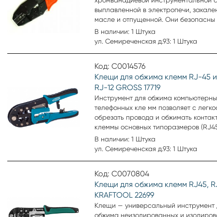
хромванадиевой инструментальной с
выплавленной в электропечи, закале
масле и отпущенной. Они безопасны
работе с напряжением до 1000 В и
В наличии: 1 Штука
соответствуют электротехническим 
ул. Семиреченская д.93: 1 Штука
безопасности. Технические характер
Снятие изоляции нет. Винторез нет. С
Код: С0014576
неизолир. наконечников (Al) 0.5-10 мм
Клещи для обжима клемм RJ-45 и 
Сечение неизолир. наконечников (Сu)
RJ-12 GROSS 17719
мм2. Тип для силовых наконечников. 
кг. Производитель SPARTA. Артикул 17
Инструмент для обжима компьютерны
телефонных кле мм позволяет с легк
обрезать провода и обжимать контак
клеммы основных типоразмеров (RJ45,
которые применяются при подключе
В наличии: 1 Штука
компьютеров и телефонных аппаратов
ул. Семиреченская д.93: 1 Штука
Производитель GROSS. Артикул 17719
Код: С0070804
Клещи для обжима клемм RJ45, RJ
KRAFTOOL 22699
Клещи — универсальный инструмент 
обжима неизолированных и изолиро