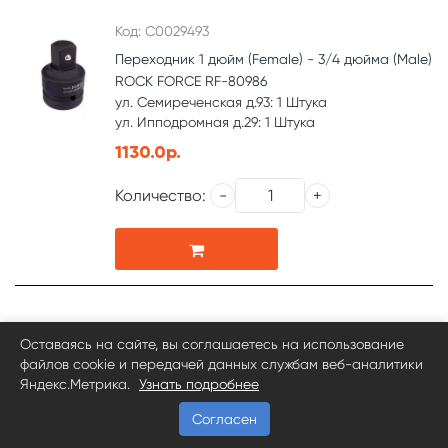
Код: С0029493
Переходник 1 дюйм (Female) - 3/4 дюйма (Мale)
ROCK FORCE RF-80986
ул. Семиреченская д.93: 1 Штука
ул. Ипподромная д.29: 1 Штука
1130.0р.
Количество:
Код: С0014655
Оставаясь на сайте, вы соглашаетесь на использование
файлов cookie и передачей данных службам веб-аналитики
Переходник 1/2 3-х сторонний DR Ombra
Яндекс.Метрика.
Узнать подробнее
203812T
ул. Семиреченская д.93: 4 Штука
Согласен
245.0р.