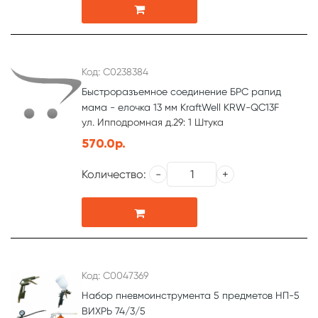
Код: С0238384
Быстроразъемное соединение БРС рапид
мама - елочка 13 мм KraftWell KRW-QC13F
ул. Ипподромная д.29: 1 Штука
570.0р.
Количество:
Код: С0047369
Набор пневмоинструмента 5 предметов НП-5
ВИХРЬ 74/3/5