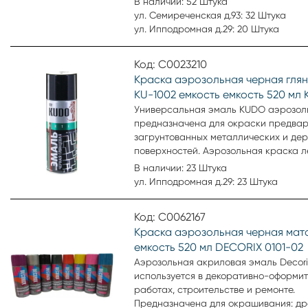
В наличии: 52 Штука
стекла, картона, минеральных повер
ул. Семиреченская д.93: 32 Штука
Аэрозольная эмаль удобна для окра
ул. Ипподромная д.29: 20 Штука
небольших поверхностей и труднодо
мест. Образует гладкое, устойчивое к
Код: С0023210
выцветанию покрытие.
Краска аэрозольная черная гля
KU-1002 емкость емкость 520 мл
Универсальная эмаль KUDO аэрозоль
предназначена для окраски предва
загрунтованных металлических и де
поверхностей. Аэрозольная краска л
наносится на труднодоступные места
В наличии: 23 Штука
Образует долговечное покрытие с х
ул. Ипподромная д.29: 23 Штука
укрывистостью, атмосферостойкостью
превосходной адгезией к окрашивае
Код: С0062167
поверхности. Имеет высокую твердос
Краска аэрозольная черная мат
светостойкость и стойкость к раство
емкость 520 мл DECORIX 0101-02
Благодаря распылительной головке 
поворотным соплом, обеспечивающи
Аэрозольная акриловая эмаль Decori
профессиональный факел распылени
используется в декоративно-оформи
достигается высокая скорость нанес
работах, строительстве и ремонте.
эмали при максимальном удобстве
Предназначена для окрашивания: др