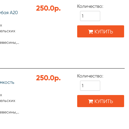
Количество:
250.0р.
убая А20
x
КУПИТЬ
тельских
евесины,
 керамики,
хностей.
шивания
ступных
Количество:
250.0р.
мкость
x
КУПИТЬ
тельских
евесины,
 керамики,
хностей.