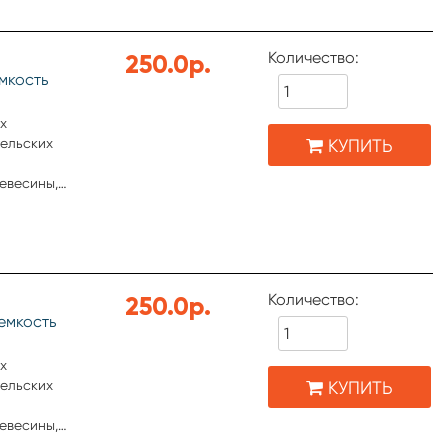
шивания
ступных
Количество:
250.0р.
мкость
x
КУПИТЬ
тельских
евесины,
 керамики,
хностей.
шивания
ступных
Количество:
250.0р.
емкость
x
КУПИТЬ
тельских
евесины,
 керамики,