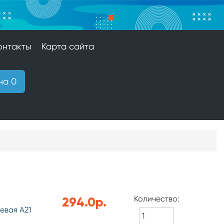
онтакты
Карта сайта
на 0
Количество:
294.0р.
евая А21