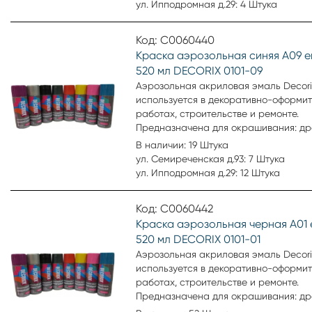
Аэрозольная эмаль удобна для окра
ул. Ипподромная д.29: 4 Штука
небольших поверхностей и труднодо
мест. Образует гладкое, устойчивое к
Код: С0060440
выцветанию покрытие.
Краска аэрозольная синяя А09 е
520 мл DECORIX 0101-09
Аэрозольная акриловая эмаль Decori
используется в декоративно-оформи
работах, строительстве и ремонте.
Предназначена для окрашивания: др
пластика, металла, бетона, кирпича,
В наличии: 19 Штука
стекла, картона, минеральных повер
ул. Семиреченская д.93: 7 Штука
Аэрозольная эмаль удобна для окра
ул. Ипподромная д.29: 12 Штука
небольших поверхностей и труднодо
мест. Образует гладкое, устойчивое к
Код: С0060442
выцветанию покрытие.
Краска аэрозольная черная А01 
520 мл DECORIX 0101-01
Аэрозольная акриловая эмаль Decori
используется в декоративно-оформи
работах, строительстве и ремонте.
Предназначена для окрашивания: др
пластика, металла, бетона, кирпича,