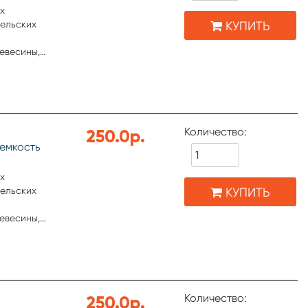
x
КУПИТЬ
тельских
евесины,
 керамики,
хностей.
шивания
ступных
Количество:
250.0р.
емкость
x
КУПИТЬ
тельских
евесины,
 керамики,
хностей.
шивания
ступных
Количество:
250.0р.