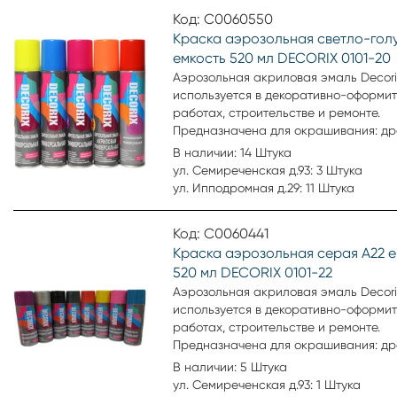
мест. Образует гладкое, устойчивое к
Код: С0060550
выцветанию покрытие.
Краска аэрозольная светло-гол
емкость 520 мл DECORIX 0101-20
Аэрозольная акриловая эмаль Decori
используется в декоративно-оформи
работах, строительстве и ремонте.
Предназначена для окрашивания: др
пластика, металла, бетона, кирпича,
В наличии: 14 Штука
стекла, картона, минеральных повер
ул. Семиреченская д.93: 3 Штука
Аэрозольная эмаль удобна для окра
ул. Ипподромная д.29: 11 Штука
небольших поверхностей и труднодо
мест. Образует гладкое, устойчивое к
Код: С0060441
выцветанию покрытие.
Краска аэрозольная серая А22 е
520 мл DECORIX 0101-22
Аэрозольная акриловая эмаль Decori
используется в декоративно-оформи
работах, строительстве и ремонте.
Предназначена для окрашивания: др
пластика, металла, бетона, кирпича,
В наличии: 5 Штука
стекла, картона, минеральных повер
ул. Семиреченская д.93: 1 Штука