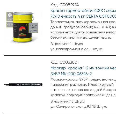
Код: С0082924
Краска термостойкая 400С серы
7040 емкость 4 кг CERTA CST000
Термостойкая антикоррозионная кра
до 400 градусов; серый; RAL 7040; 4 
используется для окрашивания метал
бетонных, кирпичных, цементных и
оштукатуренных поверхностей (камин
В наличии: 1 Штука
мангалы, двигатели, детали, машины 
ул. Ипподромная д.29: 1 Штука
Код: С0063001
Маркер-краска 1-2 мм тонкий че
ЗУБР МК-200 06326-2
Маркер-краска ЗУБР предназначен 
нанесения разметки. Имеет круглый
наконечник, наполнен жидкой быстр
краской, подходит практически для 
поверхности. Безопасен для человека
В наличии: 15 Штука
поскольку не имеет в составе токсич
ул. Семиреченская д.93: 15 Штука
веществ, таких как ксилол.