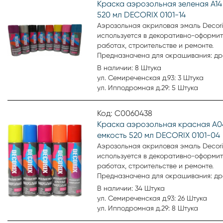
Краска аэрозольная зеленая А14
520 мл DECORIX 0101-14
Аэрозольная акриловая эмаль Decori
используется в декоративно-оформи
работах, строительстве и ремонте.
Предназначена для окрашивания: др
пластика, металла, бетона, кирпича,
В наличии: 8 Штука
стекла, картона, минеральных повер
ул. Семиреченская д.93: 3 Штука
Аэрозольная эмаль удобна для окра
ул. Ипподромная д.29: 5 Штука
небольших поверхностей и труднодо
мест. Образует гладкое, устойчивое к
Код: С0060438
выцветанию покрытие.
Краска аэрозольная красная А0
емкость 520 мл DECORIX 0101-04
Аэрозольная акриловая эмаль Decori
используется в декоративно-оформи
работах, строительстве и ремонте.
Предназначена для окрашивания: др
пластика, металла, бетона, кирпича,
В наличии: 34 Штука
стекла, картона, минеральных повер
ул. Семиреченская д.93: 26 Штука
Аэрозольная эмаль удобна для окра
ул. Ипподромная д.29: 8 Штука
небольших поверхностей и труднодо