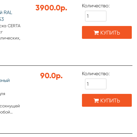
Количество:
3900.0р.
й RAL
53
ска CERTA
КУПИТЬ
кг
лических,
ы,
и другие).
Количество:
90.0р.
рный
для
КУПИТЬ
осохнущей
любой
,
ных