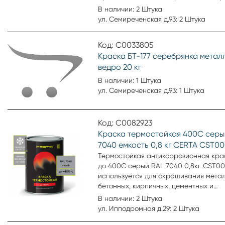
окрашивания. Применяется для нару
пластика, металла, бетона, кирпича,
В наличии: 2 Штука
внутренних работ.
стекла, картона, минеральных повер
ул. Семиреченская д.93: 2 Штука
Аэрозольная эмаль удобна для окра
небольших поверхностей и труднодо
Код: С0033805
мест. Образует гладкое, устойчивое к
Краска БТ-177 серебрянка метал
выцветанию покрытие.
ведро 20 кг
В наличии: 1 Штука
ул. Семиреченская д.93: 1 Штука
Код: С0082923
Краска термостойкая 400С серы
7040 емкость 0,8 кг CERTA CST0
Термостойкая антикоррозионная кра
до 400С серый RAL 7040 0,8кг CST0
используется для окрашивания метал
бетонных, кирпичных, цементных и
оштукатуренных поверхностей (камин
В наличии: 2 Штука
мангалы, двигатели, детали, машины 
ул. Ипподромная д.29: 2 Штука