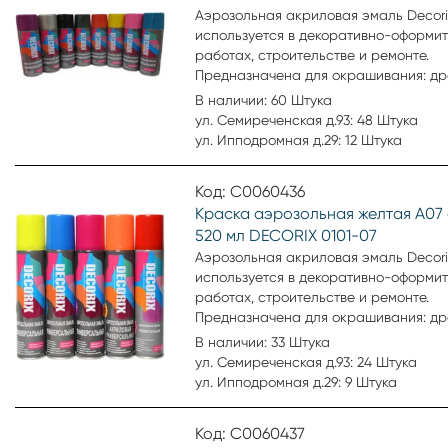
Аэрозольная акриловая эмаль Decori
используется в декоративно-оформи
работах, строительстве и ремонте.
Предназначена для окрашивания: др
пластика, металла, бетона, кирпича,
В наличии: 60 Штука
стекла, картона, минеральных повер
ул. Семиреченская д.93: 48 Штука
Аэрозольная эмаль удобна для окра
ул. Ипподромная д.29: 12 Штука
небольших поверхностей и труднодо
мест. Образует гладкое, устойчивое к
Код: С0060436
выцветанию покрытие.
Краска аэрозольная желтая А07 
520 мл DECORIX 0101-07
Аэрозольная акриловая эмаль Decori
используется в декоративно-оформи
работах, строительстве и ремонте.
Предназначена для окрашивания: др
пластика, металла, бетона, кирпича,
В наличии: 33 Штука
стекла, картона, минеральных повер
ул. Семиреченская д.93: 24 Штука
Аэрозольная эмаль удобна для окра
ул. Ипподромная д.29: 9 Штука
небольших поверхностей и труднодо
мест. Образует гладкое, устойчивое к
Код: С0060437
выцветанию покрытие.