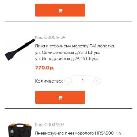
Код: С0004459
Пика к отбойному молотку П41 лопатка
ул. Семиреченская д.93: 3 Штука
ул. Ипподромная д.29: 16 Штука
770.0р.
Количество:
Код: С0037207
Пневмозубило пневмодолото HRS4500 + 4