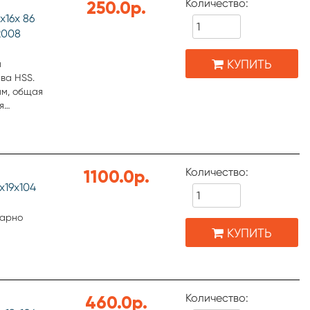
Количество:
250.0р.
ерхности
х16х 86
СТ 9140-78
2008
КУПИТЬ
м
ава HSS.
мм, общая
я
ической и
Количество:
1100.0р.
ерхности
х19х104
СТ 9140-78
КУПИТЬ
Количество:
460.0р.