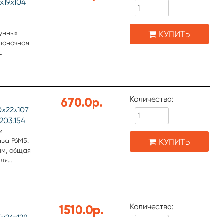
х19х104
КУПИТЬ
гунных
Шпоночная
ческий.
в 2 шт.
а фрезы
Количество:
670.0р.
х22х107
203.154
м
КУПИТЬ
ава Р6М5.
мм, общая
для
ической и
Количество:
1510.0р.
ерхности