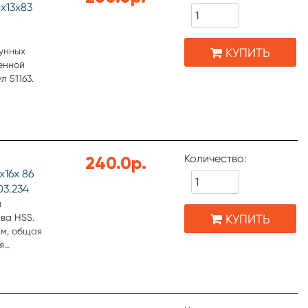
х13х83
КУПИТЬ
гунных
енной
л 51163.
Количество:
240.0р.
х16х 86
03.234
м
КУПИТЬ
ава HSS.
мм, общая
я
ической и