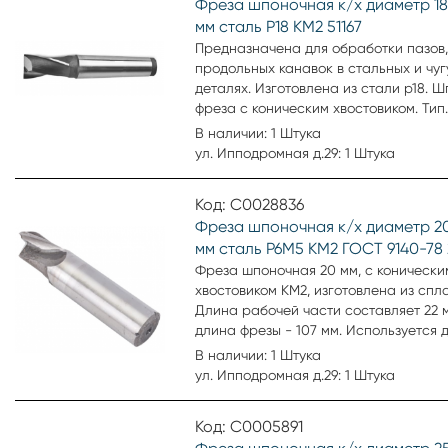
Фреза шпоночная к/х диаметр 18
мм сталь Р18 КМ2 51167
Предназначена для обработки пазов,
продольных канавок в стальных и чу
деталях. Изготовлена из стали р18. 
фреза с коническим хвостовиком. Тип
шпоночная. Тип хвостовика цилиндри
В наличии: 1 Штука
Материал сталь Р18. Количество зубье
ул. Ипподромная д.29: 1 Штука
Внешний диаметр 18 мм. Общая длин
104 мм. Длина режущей кромки 19 мм.
Код: С0028836
Производитель ВИЗ. Артикул 51167.
Фреза шпоночная к/х диаметр 20
мм сталь Р6М5 КМ2 ГОСТ 9140-78 
Фреза шпоночная 20 мм, с конически
хвостовиком КМ2, изготовлена из спл
Длина рабочей части составляет 22 
длина фрезы - 107 мм. Используется 
черновой и получистовой обработки
В наличии: 1 Штука
шпоночных пазов. Шпоночная фреза
ул. Ипподромная д.29: 1 Штука
объединяет принцип работы цилиндр
торцовой. Нижняя поверхность зубьев
Код: С0005891
обрабатывает дно паза. Боковые пов