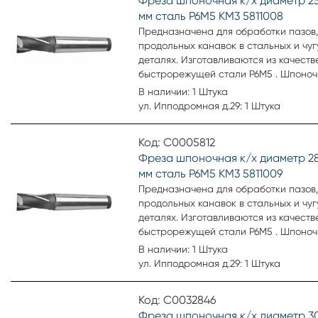
Фреза шпоночная к/х диаметр 25
формируют стенки. Соответствует ГО
мм сталь Р6М5 КМ3 5811008
(ГОСТ Р 53003-2008).
Предназначена для обработки пазов,
продольных канавок в стальных и чу
деталях. Изготавливаются из качеств
быстрорежущей стали Р6М5 . Шпоноч
с коническим хвостовиком. Тип шпоно
В наличии: 1 Штука
хвостовика конический. Материал ст
ул. Ипподромная д.29: 1 Штука
Количество зубьев 2 шт. Внешний диа
мм. Производитель ВИЗ.
Код: С0005812
Фреза шпоночная к/х диаметр 28
мм сталь Р6М5 КМ3 5811009
Предназначена для обработки пазов,
продольных канавок в стальных и чу
деталях. Изготавливаются из качеств
быстрорежущей стали Р6М5 . Шпоноч
с цилиндрическим хвостовиком. Тип 
В наличии: 1 Штука
Тип хвостовика конический. Материа
ул. Ипподромная д.29: 1 Штука
Р6М5. Количество зубьев 2 шт. Внешн
28 мм. Общая длина фрезы 128 мм. Д
Код: С0032846
режущей кромки 26 мм. Производител
Фреза шпоночная к/х диаметр 3
Артикул 1411009.