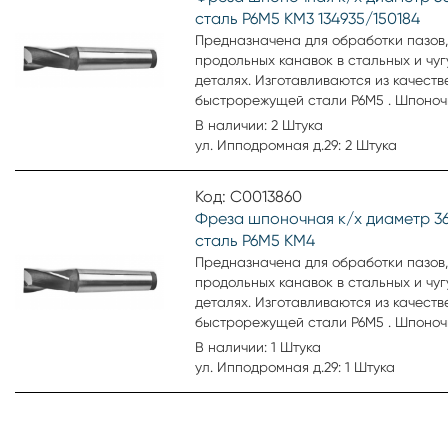
сталь Р6М5 КМ3 134935/150184
Предназначена для обработки пазов,
продольных канавок в стальных и чу
деталях. Изготавливаются из качеств
быстрорежущей стали Р6М5 . Шпоноч
с коническим хвостовиком. Тип шпоно
В наличии: 2 Штука
хвостовика конический. Материал Р6
ул. Ипподромная д.29: 2 Штука
Количество зубьев 2 шт. Внешний диа
мм. Производитель ВИЗ. Артикул 13493
Код: С0013860
Фреза шпоночная к/х диаметр 3
сталь Р6М5 КМ4
Предназначена для обработки пазов,
продольных канавок в стальных и чу
деталях. Изготавливаются из качеств
быстрорежущей стали Р6М5 . Шпоноч
с коническим хвостовиком. Тип шпоно
В наличии: 1 Штука
хвостовика конический. Материал ст
ул. Ипподромная д.29: 1 Штука
Количество зубьев 2 шт. Внешний диа
мм. Производитель ВИЗ.