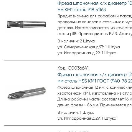
Фреза шпоночная к/х диаметр 10
мм КМ1 сталь Р18 51163
Предназначена для обработки пазов,
продольных канавок в стальных и чу
деталях. Изготавливаются из качеств
стали р18. Производитель ВИЗ. Артику
В наличии: 2 Штука
ул. Семиреченская д.93: 1 Штука
ул. Ипподромная д.29: 1 Штука
Код: С0036641
Фреза шпоночная к/х диаметр 12
мм сталь HSS КМ1 ГОСТ 9140-78 2
Фреза шпоночная 12 мм, с конически
хвостовиком КМ1, изготовлена из спл
Длина рабочей части составляет 16 
длина фрезы - 86 мм. Применяется дл
черновой и получистовой обработки
В наличии: 1 Штука
шпоночных пазов. Шпоночная фреза
ул. Ипподромная д.29: 1 Штука
объединяет принцип работы цилиндр
торцовой. Нижняя поверхность зубьев