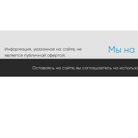
Мы на 
Информация, указанная на сайте, не
является публичной офертой.
Информация о технических
ул. Семир
характеристиках товаров, указанная на
Оставаясь на сайте, вы соглашаетесь на использ
сайте, может быть изменена
+7 (3812) 
производителем в одностороннем
sibinstr2
порядке. Изображения товаров на
sibinstr2
фотографиях, представленных в каталоге
Политика
на сайте, могут отличаться от
Политика
оригиналов. Наличие и цены в магазине
cookie
указано на начало дня.