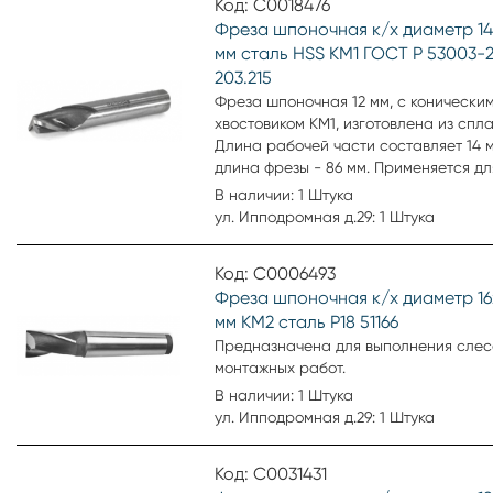
Код: С0018476
обрабатывает дно паза. Боковые пов
Фреза шпоночная к/х диаметр 14
формируют стенки. Соответствует ГО
мм сталь HSS КМ1 ГОСТ Р 53003-
(ГОСТ Р 53003-2008).
203.215
Фреза шпоночная 12 мм, с конически
хвостовиком КМ1, изготовлена из спл
Длина рабочей части составляет 14 
длина фрезы - 86 мм. Применяется дл
черновой и получистовой обработки
В наличии: 1 Штука
шпоночных пазов. Шпоночная фреза
ул. Ипподромная д.29: 1 Штука
объединяет принцип работы цилиндр
торцовой. Нижняя поверхность зубьев
Код: С0006493
обрабатывает дно паза. Боковые пов
Фреза шпоночная к/х диаметр 16
формируют стенки. Соответствует ГО
мм КМ2 сталь Р18 51166
(ГОСТ Р 53003-2008).
Предназначена для выполнения слесарно
монтажных работ.
В наличии: 1 Штука
ул. Ипподромная д.29: 1 Штука
Код: С0031431