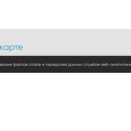
карте
еченская, 93 А
ул. Ипподромная, 29
ование файлов cookie и передачей данных службам веб-аналитики
55-17-78, 37-51-14, 55-09-20
+7 (3812) 37-71-78, 66-60
011@yandex.ru
sibinstr2012@yandex.ru
055@yandex.ru
sibinstr2018@yandex.ru
 в обработке ПД
 в отношении файлов