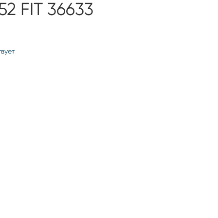
52 FIT 36633
твует