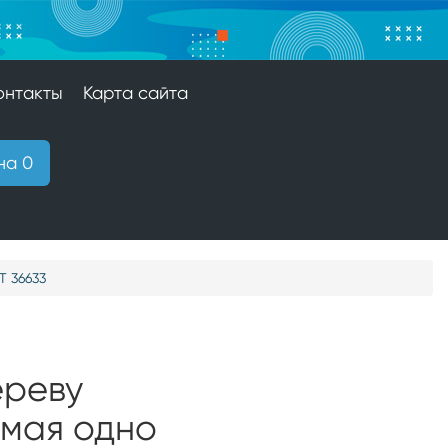
онтакты
Карта сайта
на 0
T 36633
ереву
ямая одно