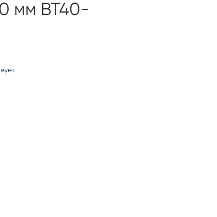
0 мм BT40-
твует