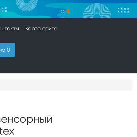
онтакты
Карта сайта
на 0
сенсорный
tex