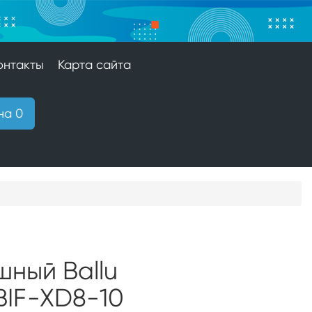
онтакты
Карта сайта
на 0
шный Ballu
BIF-XD8-10