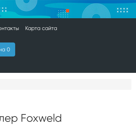
онтакты
Карта сайта
на 0
лер Foxweld