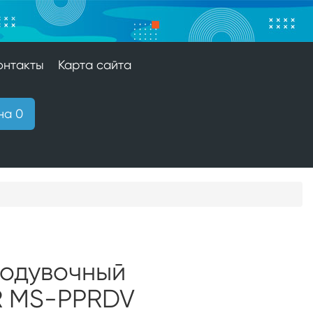
онтакты
Карта сайта
на 0
родувочный
R MS-PPRDV