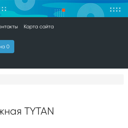
онтакты
Карта сайта
на 0
жная TYTAN