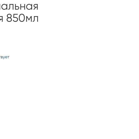
альная
я 850мл
твует