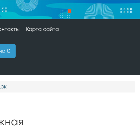
онтакты
Карта сайта
на 0
LOK
жная