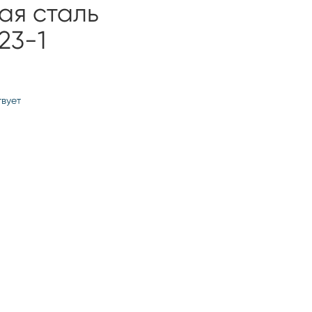
я сталь
23-1
твует