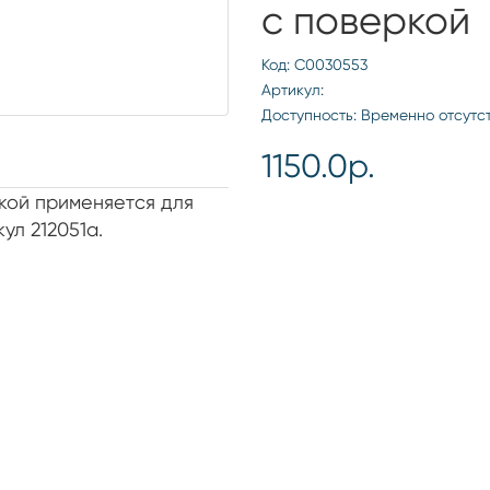
с поверкой
Код: С0030553
Артикул:
Доступность: Временно отсутс
1150.0р.
кой применяется для
ул 212051а.