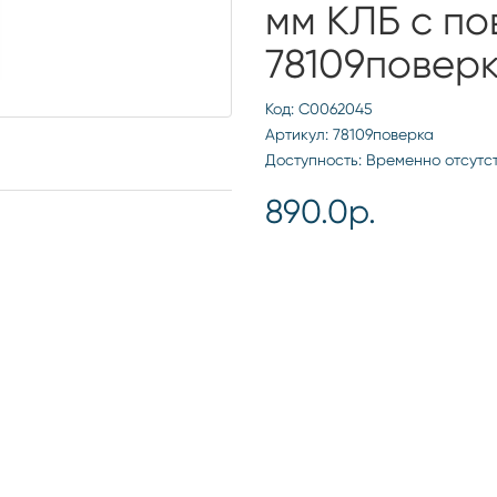
мм КЛБ с по
78109повер
Код: С0062045
Артикул: 78109поверка
Доступность: Временно отсутс
890.0р.