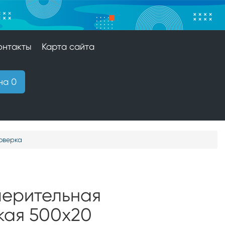
онтакты
Карта сайта
на 0
оверка
мерительная
кая 500х20