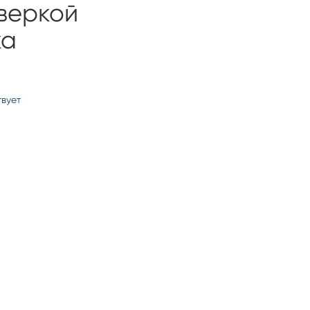
веркой
ка
твует