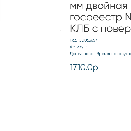
мм двойная
госреестр 
КЛБ с пове
Код: С0063657
Артикул:
Доступность: Временно отсутс
1710.0р.