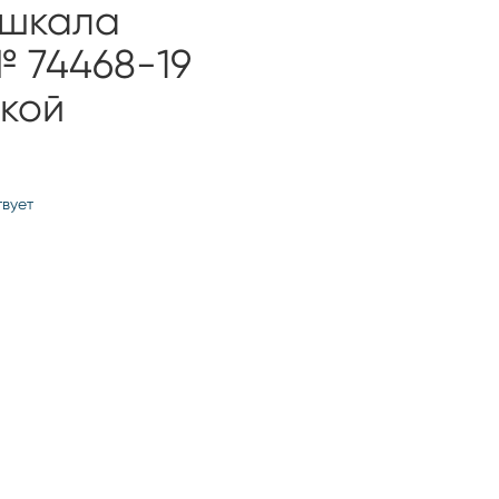
 шкала
№ 74468-19
ркой
твует