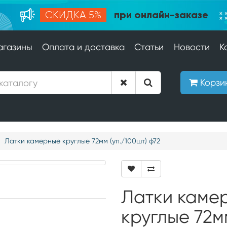
при онлайн-заказе
СКИДКА 5%
агазины
Оплата и доставка
Статьи
Новости
К
Корзи
Латки камерные круглые 72мм (уп./100шт) ф72
Латки каме
круглые 72м