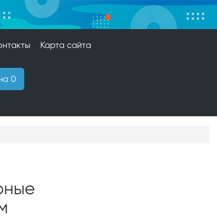
онтакты
Карта сайта
на 0
рные
м