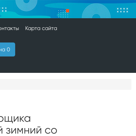
онтакты
Карта сайта
на 0
рщика
 зимний со