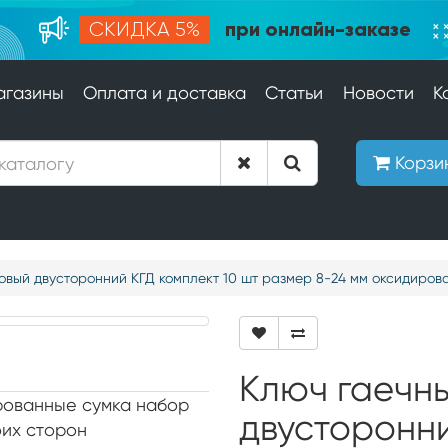
при онлайн-заказе
СКИДКА 5%
агазины
Оплата и доставка
Статьи
Новости
К
Корзи
овый двусторонний КГД комплект 10 шт размер 8-24 мм оксидиров
Ключ гаечн
ированные сумка набор
двусторонн
оих сторон