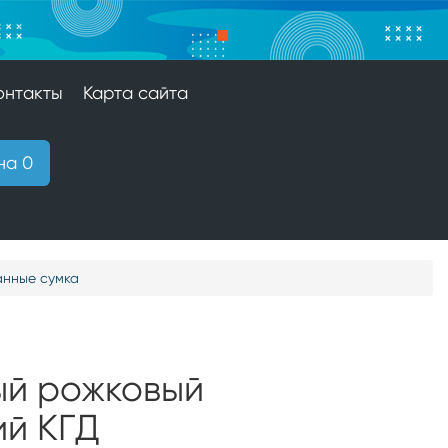
онтакты
Карта сайта
на 0
анные сумка
ый рожковый
ий КГД