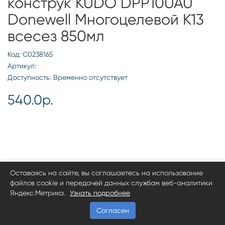
конструк KUDO DPP10UAU
Donewell Многоцелевой K13
всесез 850мл
Код: С0238165
Артикул:
Доступность: Временно отсутствует
540.0р.
Оставаясь на сайте, вы соглашаетесь на использование
файлов cookie и передачей данных службам веб-аналитики
Яндекс.Метрика.
Узнать подробнее
Согласен