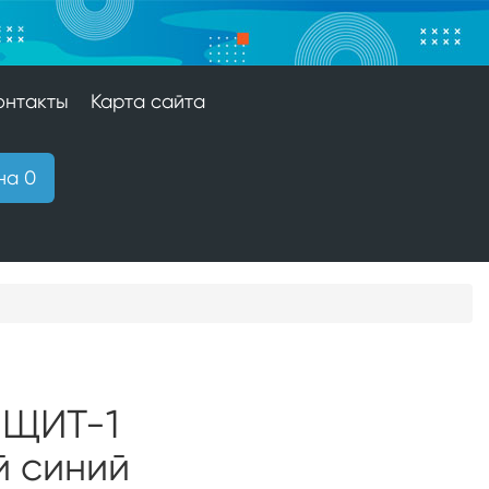
онтакты
Карта сайта
на 0
 ЩИТ-1
й синий